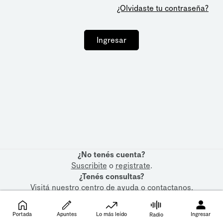
¿Olvidaste tu contraseña?
Ingresar
¿No tenés cuenta?
Suscribite
o
registrate
.
¿Tenés consultas?
Visitá nuestro
centro de ayuda
o
contactanos
.
Portada
Apuntes
Lo más leído
Ingresar
Radio