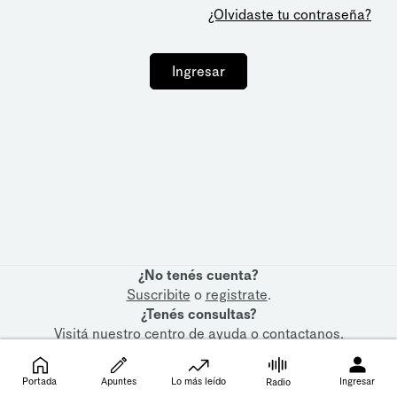
¿Olvidaste tu contraseña?
Ingresar
¿No tenés cuenta?
Suscribite
o
registrate
.
¿Tenés consultas?
Visitá nuestro
centro de ayuda
o
contactanos
.
Portada
Apuntes
Lo más leído
Ingresar
Radio