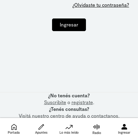
¿Olvidaste tu contraseña?
Ingresar
¿No tenés cuenta?
Suscribite
o
registrate
.
¿Tenés consultas?
Visitá nuestro
centro de ayuda
o
contactanos
.
Portada
Apuntes
Lo más leído
Ingresar
Radio