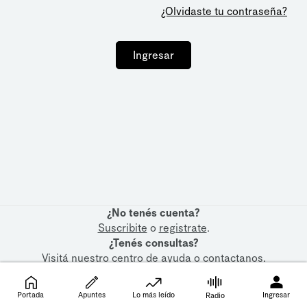
¿Olvidaste tu contraseña?
Ingresar
¿No tenés cuenta?
Suscribite
o
registrate
.
¿Tenés consultas?
Visitá nuestro
centro de ayuda
o
contactanos
.
Portada
Apuntes
Lo más leído
Ingresar
Radio