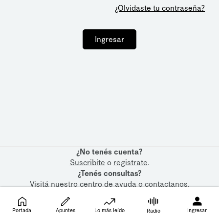
¿Olvidaste tu contraseña?
Ingresar
¿No tenés cuenta?
Suscribite
o
registrate
.
¿Tenés consultas?
Visitá nuestro
centro de ayuda
o
contactanos
.
Portada
Apuntes
Lo más leído
Ingresar
Radio