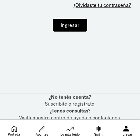
¿Olvidaste tu contraseña?
Ingresar
¿No tenés cuenta?
Suscribite
o
registrate
.
¿Tenés consultas?
Visitá nuestro
centro de ayuda
o
contactanos
.
Portada
Apuntes
Lo más leído
Ingresar
Radio