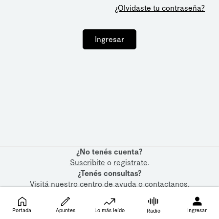
¿Olvidaste tu contraseña?
Ingresar
¿No tenés cuenta?
Suscribite
o
registrate
.
¿Tenés consultas?
Visitá nuestro
centro de ayuda
o
contactanos
.
Portada
Apuntes
Lo más leído
Ingresar
Radio