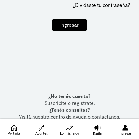
¿Olvidaste tu contraseña?
Ingresar
¿No tenés cuenta?
Suscribite
o
registrate
.
¿Tenés consultas?
Visitá nuestro
centro de ayuda
o
contactanos
.
Portada
Apuntes
Lo más leído
Ingresar
Radio