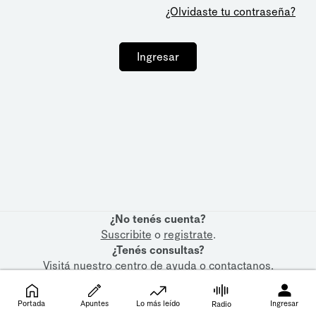
¿Olvidaste tu contraseña?
Ingresar
¿No tenés cuenta?
Suscribite
o
registrate
.
¿Tenés consultas?
Visitá nuestro
centro de ayuda
o
contactanos
.
Portada
Apuntes
Lo más leído
Ingresar
Radio