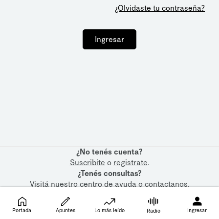
¿Olvidaste tu contraseña?
Ingresar
¿No tenés cuenta?
Suscribite
o
registrate
.
¿Tenés consultas?
Visitá nuestro
centro de ayuda
o
contactanos
.
Portada
Apuntes
Lo más leído
Ingresar
Radio