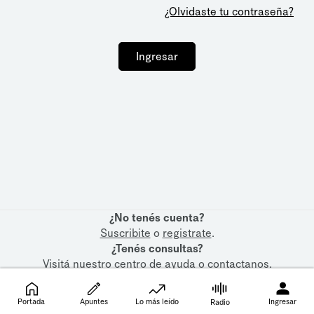
¿Olvidaste tu contraseña?
Ingresar
¿No tenés cuenta?
Suscribite
o
registrate
.
¿Tenés consultas?
Visitá nuestro
centro de ayuda
o
contactanos
.
Portada
Apuntes
Lo más leído
Ingresar
Radio