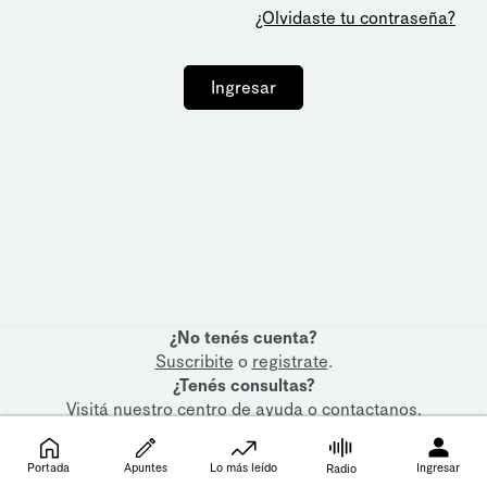
¿Olvidaste tu contraseña?
Ingresar
¿No tenés cuenta?
Suscribite
o
registrate
.
¿Tenés consultas?
Visitá nuestro
centro de ayuda
o
contactanos
.
Portada
Apuntes
Lo más leído
Ingresar
Radio