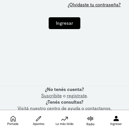
¿Olvidaste tu contraseña?
Ingresar
¿No tenés cuenta?
Suscribite
o
registrate
.
¿Tenés consultas?
Visitá nuestro
centro de ayuda
o
contactanos
.
Portada
Apuntes
Lo más leído
Ingresar
Radio