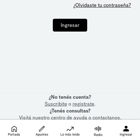
¿Olvidaste tu contraseña?
Ingresar
¿No tenés cuenta?
Suscribite
o
registrate
.
¿Tenés consultas?
Visitá nuestro
centro de ayuda
o
contactanos
.
Portada
Apuntes
Lo más leído
Ingresar
Radio