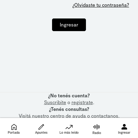
¿Olvidaste tu contraseña?
Ingresar
¿No tenés cuenta?
Suscribite
o
registrate
.
¿Tenés consultas?
Visitá nuestro
centro de ayuda
o
contactanos
.
Portada
Apuntes
Lo más leído
Ingresar
Radio