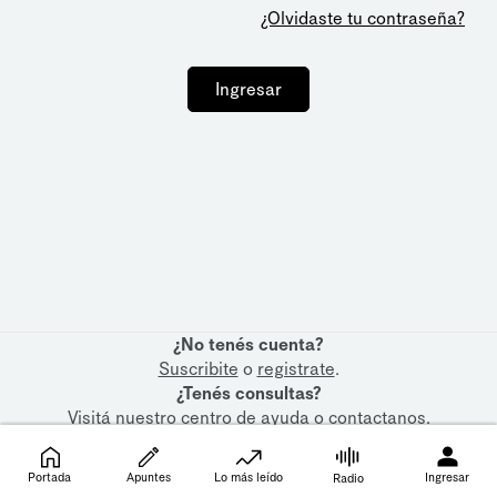
¿Olvidaste tu contraseña?
Ingresar
¿No tenés cuenta?
Suscribite
o
registrate
.
¿Tenés consultas?
Visitá nuestro
centro de ayuda
o
contactanos
.
Portada
Apuntes
Lo más leído
Ingresar
Radio