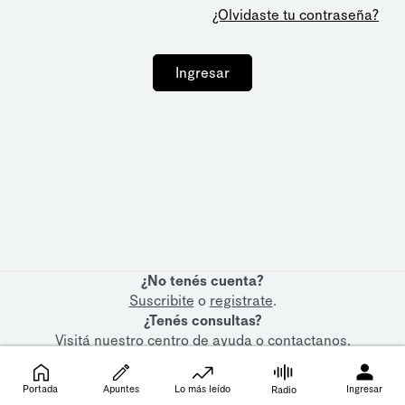
¿Olvidaste tu contraseña?
Ingresar
¿No tenés cuenta?
Suscribite
o
registrate
.
¿Tenés consultas?
Visitá nuestro
centro de ayuda
o
contactanos
.
Portada
Apuntes
Lo más leído
Ingresar
Radio