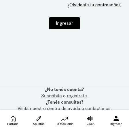
¿Olvidaste tu contraseña?
Ingresar
¿No tenés cuenta?
Suscribite
o
registrate
.
¿Tenés consultas?
Visitá nuestro
centro de ayuda
o
contactanos
.
Portada
Apuntes
Lo más leído
Ingresar
Radio