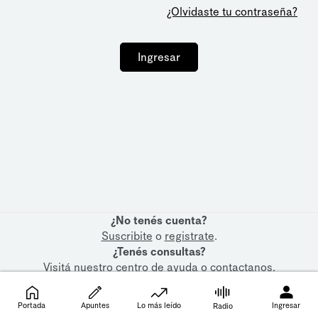
¿Olvidaste tu contraseña?
Ingresar
¿No tenés cuenta?
Suscribite
o
registrate
.
¿Tenés consultas?
Visitá nuestro
centro de ayuda
o
contactanos
.
Portada
Apuntes
Lo más leído
Ingresar
Radio