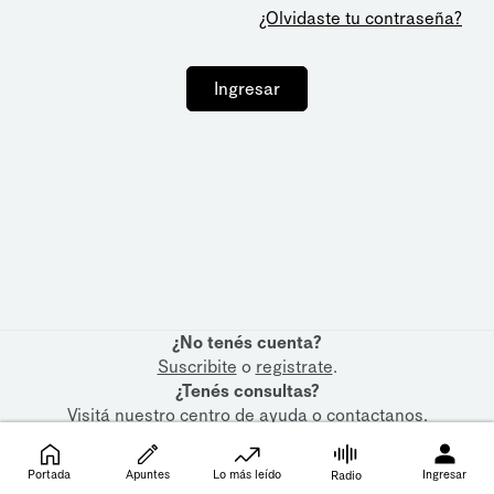
¿Olvidaste tu contraseña?
Ingresar
¿No tenés cuenta?
Suscribite
o
registrate
.
¿Tenés consultas?
Visitá nuestro
centro de ayuda
o
contactanos
.
Portada
Apuntes
Lo más leído
Ingresar
Radio