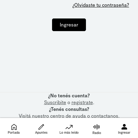
¿Olvidaste tu contraseña?
Ingresar
¿No tenés cuenta?
Suscribite
o
registrate
.
¿Tenés consultas?
Visitá nuestro
centro de ayuda
o
contactanos
.
Portada
Apuntes
Lo más leído
Ingresar
Radio