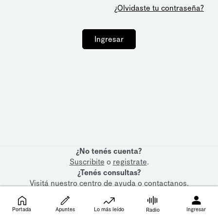
¿Olvidaste tu contraseña?
Ingresar
¿No tenés cuenta?
Suscribite
o
registrate
.
¿Tenés consultas?
Visitá nuestro
centro de ayuda
o
contactanos
.
Portada
Apuntes
Lo más leído
Ingresar
Radio