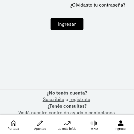
¿Olvidaste tu contraseña?
Ingresar
¿No tenés cuenta?
Suscribite
o
registrate
.
¿Tenés consultas?
Visitá nuestro
centro de ayuda
o
contactanos
.
Portada
Apuntes
Lo más leído
Ingresar
Radio