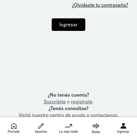
¿Olvidaste tu contraseña?
Ingresar
¿No tenés cuenta?
Suscribite
o
registrate
.
¿Tenés consultas?
Visitá nuestro
centro de ayuda
o
contactanos
.
Portada
Apuntes
Lo más leído
Ingresar
Radio