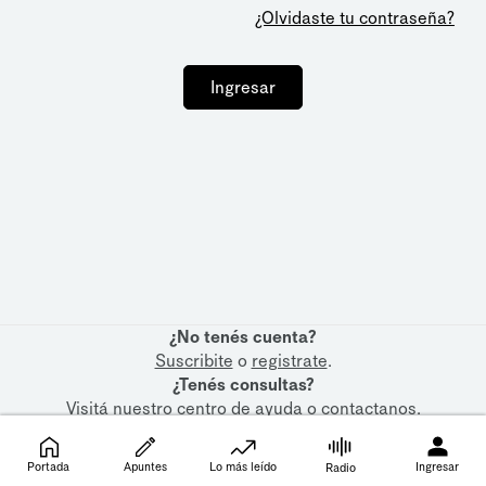
¿Olvidaste tu contraseña?
Ingresar
¿No tenés cuenta?
Suscribite
o
registrate
.
¿Tenés consultas?
Visitá nuestro
centro de ayuda
o
contactanos
.
Portada
Apuntes
Lo más leído
Ingresar
Radio