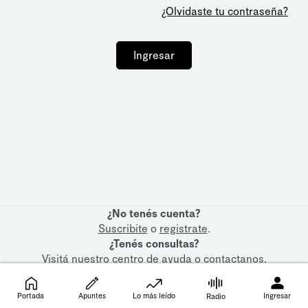
¿Olvidaste tu contraseña?
Ingresar
¿No tenés cuenta?
Suscribite
o
registrate
.
¿Tenés consultas?
Visitá nuestro
centro de ayuda
o
contactanos
.
Portada
Apuntes
Lo más leído
Ingresar
Radio