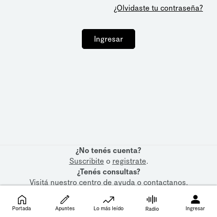
¿Olvidaste tu contraseña?
Ingresar
¿No tenés cuenta?
Suscribite
o
registrate
.
¿Tenés consultas?
Visitá nuestro
centro de ayuda
o
contactanos
.
Portada
Apuntes
Lo más leído
Ingresar
Radio