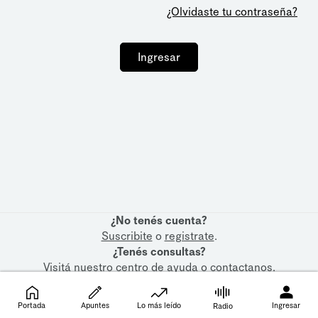
¿Olvidaste tu contraseña?
Ingresar
¿No tenés cuenta?
Suscribite
o
registrate
.
¿Tenés consultas?
Visitá nuestro
centro de ayuda
o
contactanos
.
Portada
Apuntes
Lo más leído
Ingresar
Radio