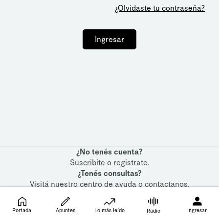
¿Olvidaste tu contraseña?
Ingresar
¿No tenés cuenta?
Suscribite
o
registrate
.
¿Tenés consultas?
Visitá nuestro
centro de ayuda
o
contactanos
.
Portada
Apuntes
Lo más leído
Ingresar
Radio