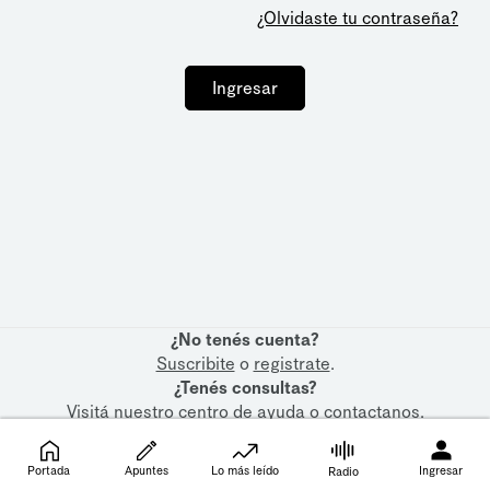
¿Olvidaste tu contraseña?
Ingresar
¿No tenés cuenta?
Suscribite
o
registrate
.
¿Tenés consultas?
Visitá nuestro
centro de ayuda
o
contactanos
.
Portada
Apuntes
Lo más leído
Ingresar
Radio