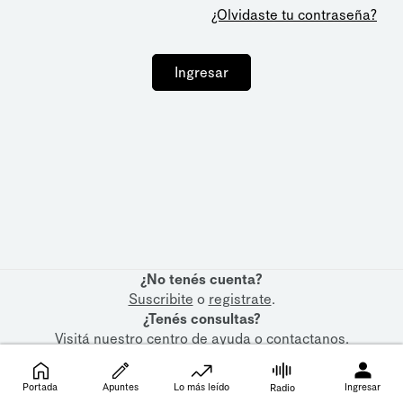
¿Olvidaste tu contraseña?
Ingresar
¿No tenés cuenta?
Suscribite
o
registrate
.
¿Tenés consultas?
Visitá nuestro
centro de ayuda
o
contactanos
.
Portada
Apuntes
Lo más leído
Ingresar
Radio