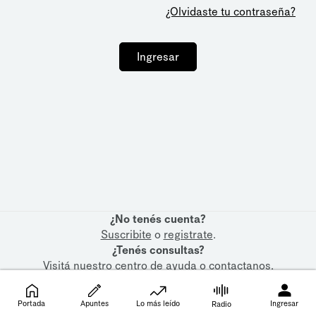
¿Olvidaste tu contraseña?
Ingresar
¿No tenés cuenta?
Suscribite
o
registrate
.
¿Tenés consultas?
Visitá nuestro
centro de ayuda
o
contactanos
.
Portada
Apuntes
Lo más leído
Ingresar
Radio