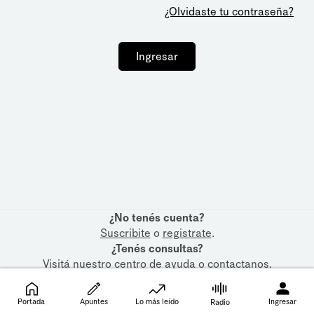
¿Olvidaste tu contraseña?
Ingresar
¿No tenés cuenta?
Suscribite
o
registrate
.
¿Tenés consultas?
Visitá nuestro
centro de ayuda
o
contactanos
.
Portada
Apuntes
Lo más leído
Ingresar
Radio