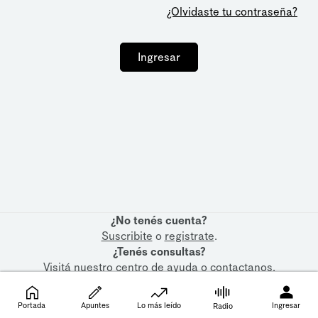
¿Olvidaste tu contraseña?
Ingresar
¿No tenés cuenta?
Suscribite
o
registrate
.
¿Tenés consultas?
Visitá nuestro
centro de ayuda
o
contactanos
.
Portada
Apuntes
Lo más leído
Ingresar
Radio