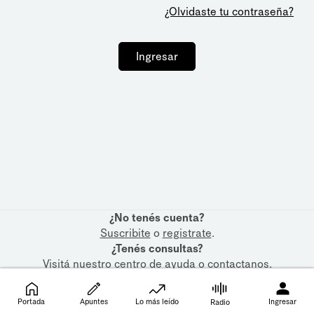
¿Olvidaste tu contraseña?
Ingresar
¿No tenés cuenta?
Suscribite
o
registrate
.
¿Tenés consultas?
Visitá nuestro
centro de ayuda
o
contactanos
.
Portada
Apuntes
Lo más leído
Ingresar
Radio