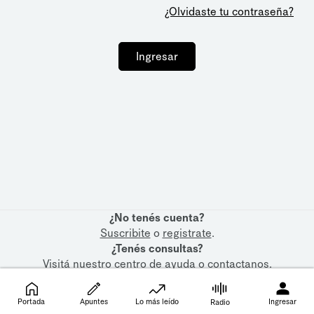
¿Olvidaste tu contraseña?
Ingresar
¿No tenés cuenta?
Suscribite
o
registrate
.
¿Tenés consultas?
Visitá nuestro
centro de ayuda
o
contactanos
.
Portada
Apuntes
Lo más leído
Ingresar
Radio