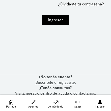
¿Olvidaste tu contraseña?
Ingresar
¿No tenés cuenta?
Suscribite
o
registrate
.
¿Tenés consultas?
Visitá nuestro
centro de ayuda
o
contactanos
.
Portada
Apuntes
Lo más leído
Ingresar
Radio