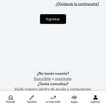
¿Olvidaste tu contraseña?
Ingresar
¿No tenés cuenta?
Suscribite
o
registrate
.
¿Tenés consultas?
Visitá nuestro
centro de ayuda
o
contactanos
.
Portada
Apuntes
Lo más leído
Ingresar
Radio