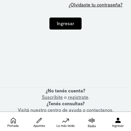
¿Olvidaste tu contraseña?
Ingresar
¿No tenés cuenta?
Suscribite
o
registrate
.
¿Tenés consultas?
Visitá nuestro
centro de ayuda
o
contactanos
.
Portada
Apuntes
Lo más leído
Ingresar
Radio