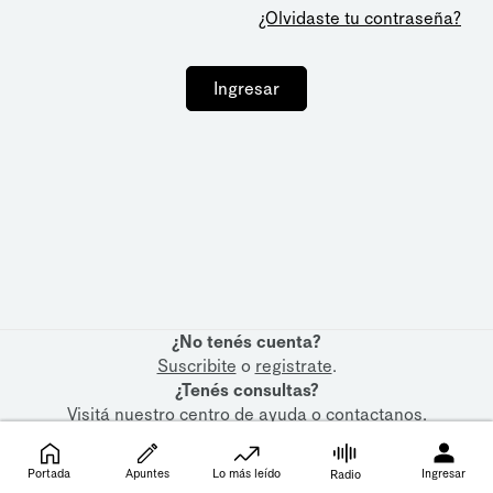
¿Olvidaste tu contraseña?
Ingresar
¿No tenés cuenta?
Suscribite
o
registrate
.
¿Tenés consultas?
Visitá nuestro
centro de ayuda
o
contactanos
.
Portada
Apuntes
Lo más leído
Ingresar
Radio