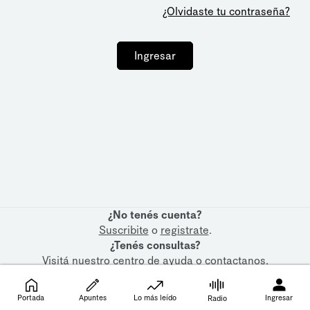
¿Olvidaste tu contraseña?
Ingresar
¿No tenés cuenta?
Suscribite
o
registrate
.
¿Tenés consultas?
Visitá nuestro
centro de ayuda
o
contactanos
.
Portada
Apuntes
Lo más leído
Ingresar
Radio