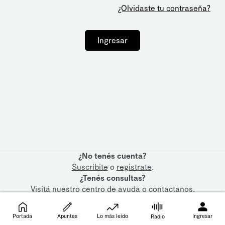
¿Olvidaste tu contraseña?
Ingresar
¿No tenés cuenta?
Suscribite
o
registrate
.
¿Tenés consultas?
Visitá nuestro
centro de ayuda
o
contactanos
.
Portada
Apuntes
Lo más leído
Ingresar
Radio