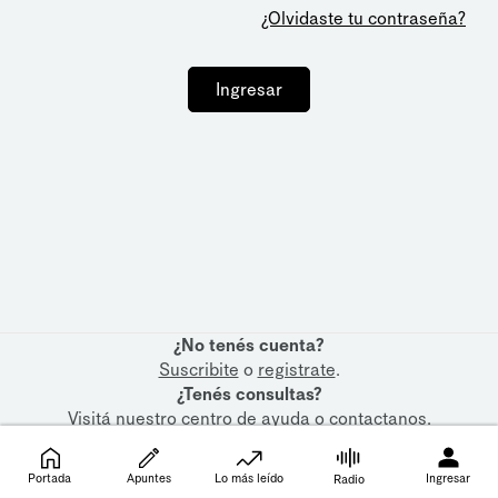
¿Olvidaste tu contraseña?
Ingresar
¿No tenés cuenta?
Suscribite
o
registrate
.
¿Tenés consultas?
Visitá nuestro
centro de ayuda
o
contactanos
.
Portada
Apuntes
Lo más leído
Ingresar
Radio