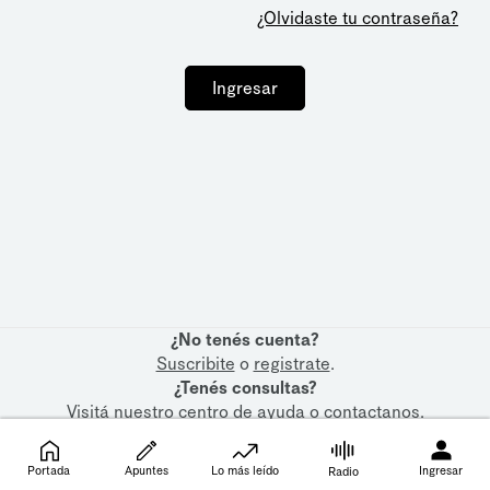
¿Olvidaste tu contraseña?
Ingresar
¿No tenés cuenta?
Suscribite
o
registrate
.
¿Tenés consultas?
Visitá nuestro
centro de ayuda
o
contactanos
.
Portada
Apuntes
Lo más leído
Ingresar
Radio