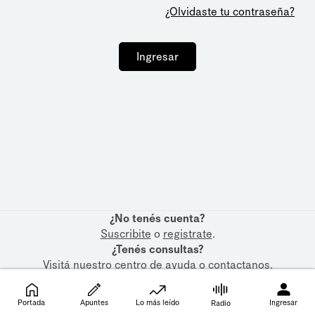
¿Olvidaste tu contraseña?
Ingresar
¿No tenés cuenta?
Suscribite
o
registrate
.
¿Tenés consultas?
Visitá nuestro
centro de ayuda
o
contactanos
.
Portada
Apuntes
Lo más leído
Ingresar
Radio