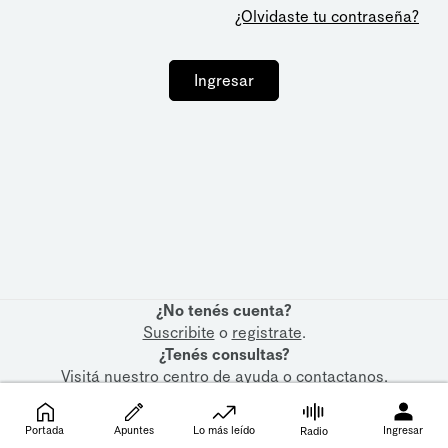
¿Olvidaste tu contraseña?
Ingresar
¿No tenés cuenta?
Suscribite
o
registrate
.
¿Tenés consultas?
Visitá nuestro
centro de ayuda
o
contactanos
.
Portada
Apuntes
Lo más leído
Ingresar
Radio