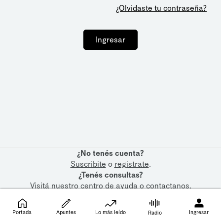
¿Olvidaste tu contraseña?
Ingresar
¿No tenés cuenta?
Suscribite
o
registrate
.
¿Tenés consultas?
Visitá nuestro
centro de ayuda
o
contactanos
.
Portada
Apuntes
Lo más leído
Ingresar
Radio