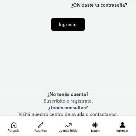
¿Olvidaste tu contraseña?
Ingresar
¿No tenés cuenta?
Suscribite
o
registrate
.
¿Tenés consultas?
Visitá nuestro
centro de ayuda
o
contactanos
.
Portada
Apuntes
Lo más leído
Ingresar
Radio