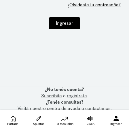
¿Olvidaste tu contraseña?
Ingresar
¿No tenés cuenta?
Suscribite
o
registrate
.
¿Tenés consultas?
Visitá nuestro
centro de ayuda
o
contactanos
.
Portada
Apuntes
Lo más leído
Ingresar
Radio