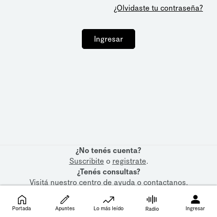
¿Olvidaste tu contraseña?
Ingresar
¿No tenés cuenta?
Suscribite
o
registrate
.
¿Tenés consultas?
Visitá nuestro
centro de ayuda
o
contactanos
.
Portada
Apuntes
Lo más leído
Ingresar
Radio